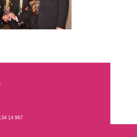
l
 134 14 967