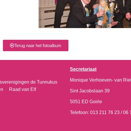
Terug naar het fotoalbum
Secretariaat
Monique Verhoeven- van Rie
sverenigingen de Tunnukus
en
Raad van Elf
Sint Jacobslaan 39
5051 ED Goirle
Telefoon: 013 211 76 23 / 06